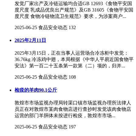
发觉厂家出产及冷链运输均合适GB 12693《食物平安国
度尺度 乳成品优良出产规范》及GB 31605《食物平安国
度尺度 食物冷链物流卫生规范》要求，为涉案商户...
2025-06-25
食品安全动态
132
2025年2月11日
2025年3月15日，正在当事人运营场合冷冻柜中发觉：
36.76kg 冷冻鸡中翅，本局根据《中华人平易近国食物平
安法》第一百二十五条第一款第（二）项的，归并...
2025-06-25
食品安全动态
108
检疫的羊肉90.1公斤
敦煌市市场监视办理局转渠口镇市场监视办理所法律人
员正在对敦煌市某肉食物店进行查抄时发觉该肉食物店
运营的部门羊胴体未按进行检疫，敦煌市市场...
2025-06-25
食品安全动态
197