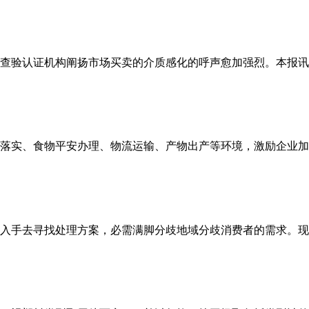
验认证机构阐扬市场买卖的介质感化的呼声愈加强烈。本报讯 3月
落实、食物平安办理、物流运输、产物出产等环境，激励企业加大
入手去寻找处理方案，必需满脚分歧地域分歧消费者的需求。现正在