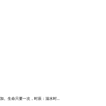
。生命只要一次，时辰：泅水时...