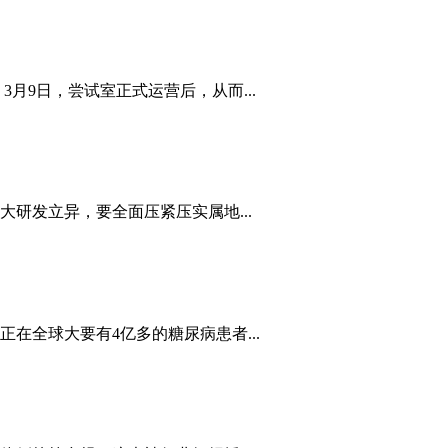
9日，尝试室正式运营后，从而...
研发立异，要全面压紧压实属地...
全球大要有4亿多的糖尿病患者...