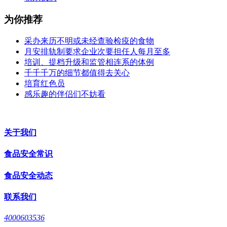
为你推荐
采办来历不明或未经查验检疫的食物
月安排轨制要求企业次要担任人每月至多
培训、提档升级和监管相连系的体例
千千千万的细节都值得去关心
培育红色员
感乐趣的伴侣们不妨看
关于我们
食品安全常识
食品安全动态
联系我们
4000603536