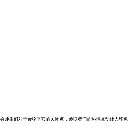
会师生们对于食物平安的关怀点，参取者们的热情互动让人印象深