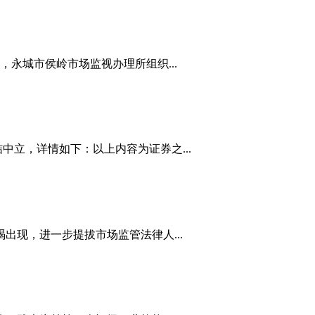
永城市侯岭市场监视办理所组织...
中立，详情如下：以上内容为证券之...
出现，进一步提拔市场监管法律人...