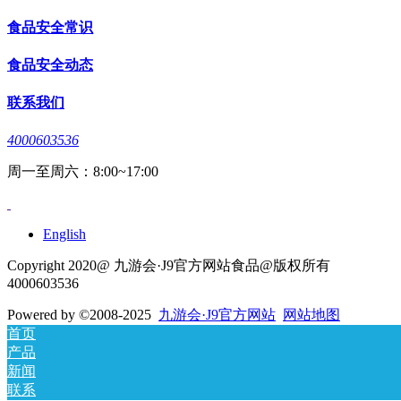
食品安全常识
食品安全动态
联系我们
4000603536
周一至周六：8:00~17:00
English
Copyright 2020@ 九游会·J9官方网站食品@版权所有
4000603536
Powered by
©2008-2025
九游会·J9官方网站
网站地图
首页
产品
新闻
联系