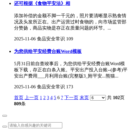
还可根据《食物平安法》相
添加补偿的金额不脚一千元的，照片要清晰显示熟食情
况及头发所正在。出产运营过时食物的，向市场监管部
分赞扬，商品实物是存正在质量问题的环节。...
2025-11-06
食品安全常识
109
为您供给平安经费台账Word模板
5月31日前自查竣事后，为您供给平安经费台账Word模
板下载，存正在白条入账。平安出产投入台账--(参考)平
安出产费用___月利用台账(完整版3_附平安...熊猫...
2025-11-06
食品安全常识
173
首页
上一页
1
2
3
4
5
6
7
下一页
末页
共
102
页
809
条