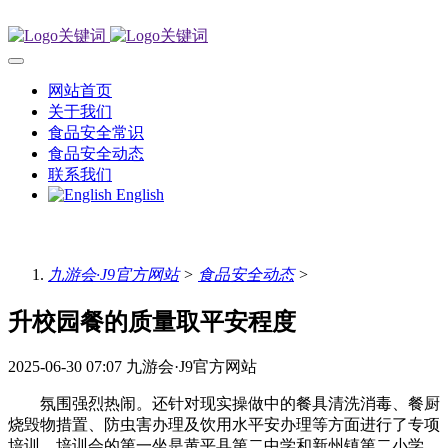
网站首页
关于我们
食品安全常识
食品安全动态
联系我们
English
九游会·J9官方网站
>
食品安全动态
>
升校园餐的质量取平安程度
2025-06-30 07:07
九游会·J9官方网站
氛围强烈热闹。还针对现实操做中的餐具清洗消毒、餐厨
烧毁物措置、防虫害办理及饮用水平安办理等方面进行了专项
培训。培训会的第一坐是黄平县第二中学和新州镇第二小学。