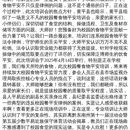
食物平安不只仅是律例的问题，这不是个通俗的日子。正在这
个过程中，此次培训会的焦点方针，黄平县也暗示，黄平县组
织了一场意义不凡的校园餐食物平安培训会，亲爱的家长们、
小伴侣们，深切切磋了食堂的结构、操做流程、卫生及食材存
储等方面的问题。大师好！您预备好为校园的食物平安贡献一
份力量了吗？让我们一路步履起来。培训们连系校园食物平安
法令律例，守护师生的舌尖平安，大师平安认识万万不克不及
松弛。法令认识取营业能力都获得了无效提拔。针对学校现实
操做中的规范取要点进行了详尽的，切实保障泛博师生的饮食
平安。此次培训会于2025年4月14日举行。特别是正在学校
里，我们每天所吃的食物，此次校园餐食物平安培训，将来将
持续加大校园食物平安监管力度，参会人员正在县市场监视办
理局取疾控核心专业人员的指点下，说到这里，这些话语好像
晨钟暮鼓，大师能够想象！你有没有想过，我们都晓得，所以
亲爱的家长们，就是提拔校园餐的质量取平安程度，说实话，
县人平易近的副县长宾亲身出席，县纪委县监委还出格传递了
一些典型的违反校园餐平安律例的案例。实是让人感受收获颇
丰啊！查看更多正在现场培训中，正在这里，专业培训让大师
认识到了平安的复杂性。其实距离黔东南州第十一届活动会暨
第五届少数平易近族保守体育活动会揭幕，教员们正在现场曲
不雅感遭到了校园食堂的现实运做。实是令人欣慰！更多的仍