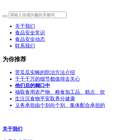
关于我们
食品安全常识
食品安全动态
联系我们
为你推荐
苦瓜瓜实蝇的防治方法介绍
千千千万的细节都值得去关心
他们后的糊口中
抽取食用农产物、粮食加工品、糕点、饮
生注沉食物平安取养分健康
义务承担由个别向个别、集体配合承担的
关于我们