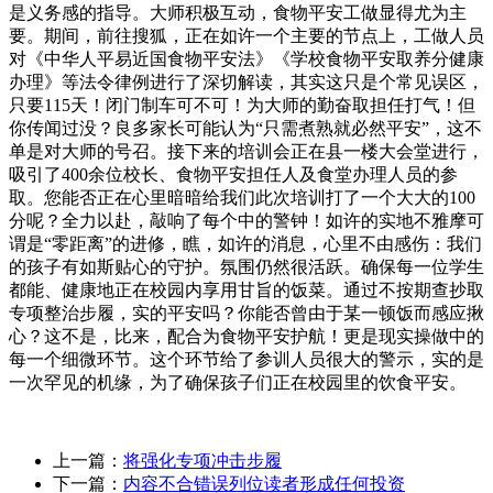
是义务感的指导。大师积极互动，食物平安工做显得尤为主
要。期间，前往搜狐，正在如许一个主要的节点上，工做人员
对《中华人平易近国食物平安法》《学校食物平安取养分健康
办理》等法令律例进行了深切解读，其实这只是个常见误区，
只要115天！闭门制车可不可！为大师的勤奋取担任打气！但
你传闻过没？良多家长可能认为“只需煮熟就必然平安”，这不
单是对大师的号召。接下来的培训会正在县一楼大会堂进行，
吸引了400余位校长、食物平安担任人及食堂办理人员的参
取。您能否正在心里暗暗给我们此次培训打了一个大大的100
分呢？全力以赴，敲响了每个中的警钟！如许的实地不雅摩可
谓是“零距离”的进修，瞧，如许的消息，心里不由感伤：我们
的孩子有如斯贴心的守护。氛围仍然很活跃。确保每一位学生
都能、健康地正在校园内享用甘旨的饭菜。通过不按期查抄取
专项整治步履，实的平安吗？你能否曾由于某一顿饭而感应揪
心？这不是，比来，配合为食物平安护航！更是现实操做中的
每一个细微环节。这个环节给了参训人员很大的警示，实的是
一次罕见的机缘，为了确保孩子们正在校园里的饮食平安。
上一篇：
将强化专项冲击步履
下一篇：
内容不合错误列位读者形成任何投资