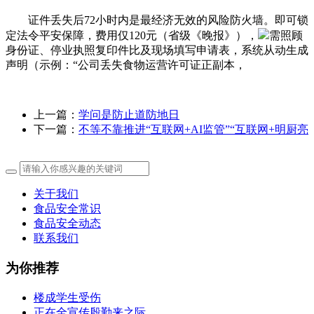
证件丢失后72小时内是最经济无效的风险防火墙。即可锁
定法令平安保障，费用仅120元（省级《晚报》），
需照顾
身份证、停业执照复印件比及现场填写申请表，系统从动生成
声明（示例：“公司丢失食物运营许可证正副本，
上一篇：
学问是防止道防地日
下一篇：
不等不靠推进“互联网+AI监管”“互联网+明厨亮
关于我们
食品安全常识
食品安全动态
联系我们
为你推荐
楼成学生受伤
正在全宣传殷勤来之际