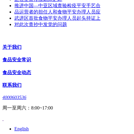
推进中国—中亚区域查验检疫平安手艺合
品运营者的担任人和食物平安办理人员应
武进区首批食物平安办理人员起头持证上
对此次查抄中发觉的问题
关于我们
食品安全常识
食品安全动态
联系我们
4000603536
周一至周六：8:00~17:00
English