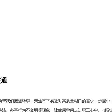
交通
帮我们搬运转李，聚焦市平易近对高质量糊口的需求，步履中，
洁、办事行为不文明等现象，让健康学问走进职工心中。指导全