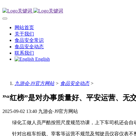
网站首页
关于我们
食品安全常识
食品安全动态
联系我们
English
九游会·J9官方网站
>
食品安全动态
>
”“红榜”是对办事质量好、平安运营、无
2025-09-02 13:40
九游会·J9官方网站
绿化工做人员严酷按照尺度规范功课，上下车司机还会自动
针对出租车拒载、宰客等运营不规范及驾驶员仪容仪表不整