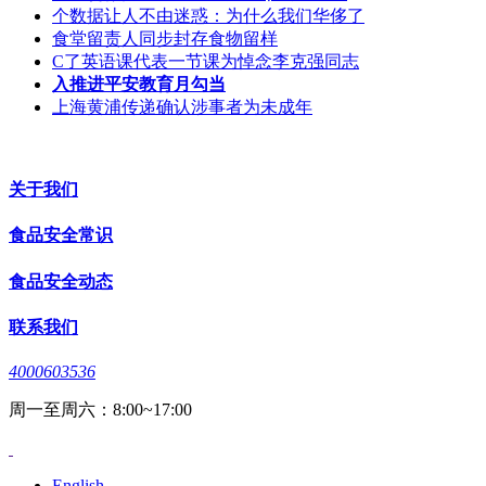
个数据让人不由迷惑：为什么我们华侈了
食堂留责人同步封存食物留样
C了英语课代表一节课为悼念李克强同志
入推进平安教育月勾当
上海黄浦传递确认涉事者为未成年
关于我们
食品安全常识
食品安全动态
联系我们
4000603536
周一至周六：8:00~17:00
English