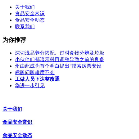
关于我们
食品安全常识
食品安全动态
联系我们
为你推荐
深切浅品养分搭配、过时食物分辨及垃圾
小伙伴们都暗示科目调整导致之前的良多
州由此成为首个明白提出“摸索房票安设
标题问题难度不会
工做人员下达整改通
华进一步引见
关于我们
食品安全常识
食品安全动态